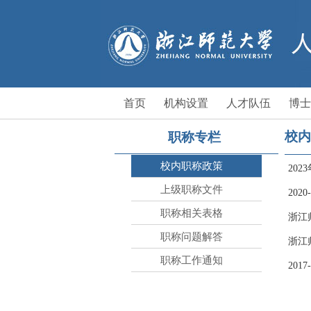
首页
机构设置
人才队伍
博士
校内
职称专栏
校内职称政策
20
上级职称文件
202
职称相关表格
浙江
职称问题解答
浙江
职称工作通知
201